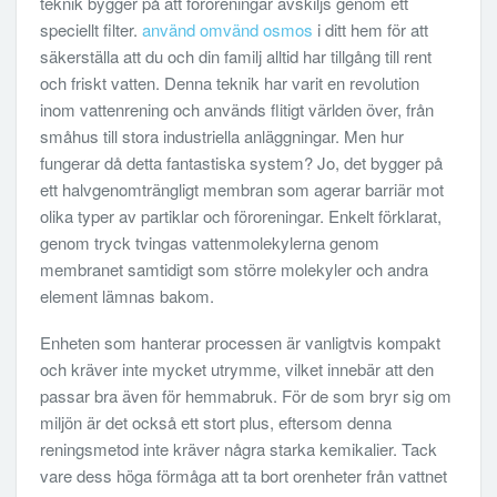
teknik bygger på att föroreningar avskiljs genom ett
speciellt filter.
använd omvänd osmos
i ditt hem för att
säkerställa att du och din familj alltid har tillgång till rent
och friskt vatten. Denna teknik har varit en revolution
inom vattenrening och används flitigt världen över, från
småhus till stora industriella anläggningar. Men hur
fungerar då detta fantastiska system? Jo, det bygger på
ett halvgenomträngligt membran som agerar barriär mot
olika typer av partiklar och föroreningar. Enkelt förklarat,
genom tryck tvingas vattenmolekylerna genom
membranet samtidigt som större molekyler och andra
element lämnas bakom.
Enheten som hanterar processen är vanligtvis kompakt
och kräver inte mycket utrymme, vilket innebär att den
passar bra även för hemmabruk. För de som bryr sig om
miljön är det också ett stort plus, eftersom denna
reningsmetod inte kräver några starka kemikalier. Tack
vare dess höga förmåga att ta bort orenheter från vattnet