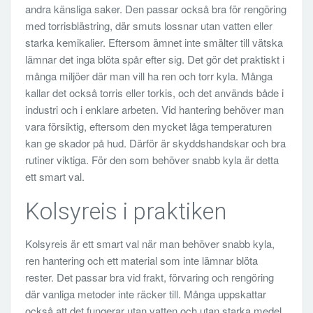
andra känsliga saker. Den passar också bra för rengöring
med torrisblästring, där smuts lossnar utan vatten eller
starka kemikalier. Eftersom ämnet inte smälter till vätska
lämnar det inga blöta spår efter sig. Det gör det praktiskt i
många miljöer där man vill ha ren och torr kyla. Många
kallar det också torris eller torkis, och det används både i
industri och i enklare arbeten. Vid hantering behöver man
vara försiktig, eftersom den mycket låga temperaturen
kan ge skador på hud. Därför är skyddshandskar och bra
rutiner viktiga. För den som behöver snabb kyla är detta
ett smart val.
Kolsyreis i praktiken
Kolsyreis är ett smart val när man behöver snabb kyla,
ren hantering och ett material som inte lämnar blöta
rester. Det passar bra vid frakt, förvaring och rengöring
där vanliga metoder inte räcker till. Många uppskattar
också att det fungerar utan vatten och utan starka medel.