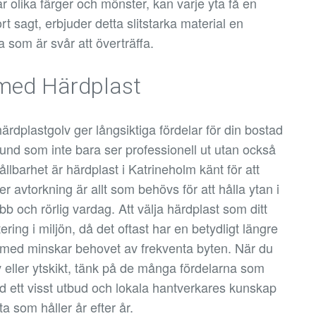
 olika färger och mönster, kan varje yta få en
rt sagt, erbjuder detta slitstarka material en
 som är svår att överträffa.
 med Härdplast
t härdplastgolv ger långsiktiga fördelar för din bostad
rund som inte bara ser professionell ut utan också
ållbarhet är härdplast i Katrineholm känt för att
er avtorkning är allt som behövs för att hålla ytan i
abb och rörlig vardag. Att välja härdplast som ditt
ring i miljön, då det oftast har en betydligt längre
rmed minskar behovet av frekventa byten. När du
lv eller ytskikt, tänk på de många fördelarna som
d ett visst utbud och lokala hantverkares kunskap
a som håller år efter år.