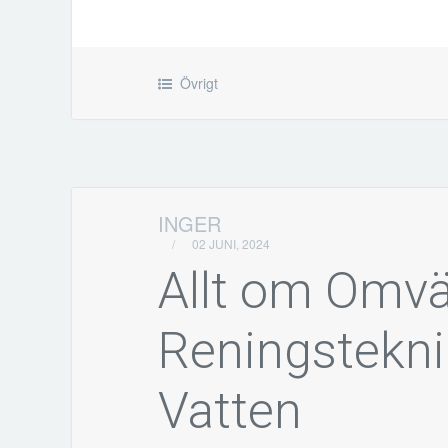
Övrigt
INGER
/
02 JUNI, 2024
Allt om Omv
Reningstekni
Vatten