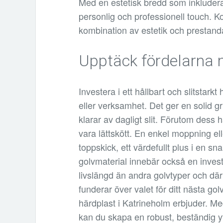
Med en estetisk bredd som inkluderar
personlig och professionell touch. Ko
kombination av estetik och prestanda
Upptäck fördelarna
Investera i ett hållbart och slitstark
eller verksamhet. Det ger en solid g
klarar av dagligt slit. Förutom dess h
vara lättskött. En enkel moppning ell
toppskick, ett värdefullt plus i en sn
golvmaterial innebär också en investe
livslängd än andra golvtyper och dä
funderar över valet för ditt nästa go
härdplast i Katrineholm erbjuder. Me
kan du skapa en robust, beständig yt