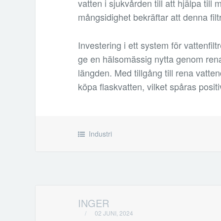
vatten i sjukvården till att hjälpa t
mångsidighet bekräftar att denna filt
Investering i ett system för vattenf
ge en hälsomässig nytta genom rena
längden. Med tillgång till rena vatt
köpa flaskvatten, vilket spåras posit
Industri
INGER
/
02 JUNI, 2024