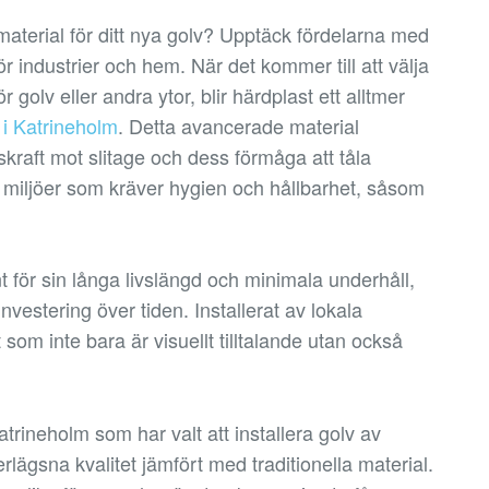
kt material för ditt nya golv? Upptäck fördelarna med
r industrier och hem. När det kommer till att välja
r golv eller andra ytor, blir härdplast ett alltmer
 i Katrineholm
. Detta avancerade material
raft mot slitage och dess förmåga att tåla
för miljöer som kräver hygien och hållbarhet, såsom
 för sin långa livslängd och minimala underhåll,
investering över tiden. Installerat av lokala
 som inte bara är visuellt tilltalande utan också
atrineholm som har valt att installera golv av
rlägsna kvalitet jämfört med traditionella material.