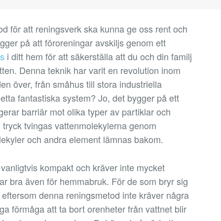
od för att reningsverk ska kunna ge oss rent och
gger på att föroreningar avskiljs genom ett
s
i ditt hem för att säkerställa att du och din familj
t vatten. Denna teknik har varit en revolution inom
en över, från småhus till stora industriella
etta fantastiska system? Jo, det bygger på ett
ar barriär mot olika typer av partiklar och
om tryck tvingas vattenmolekylerna genom
lekyler och andra element lämnas bakom.
vanligtvis kompakt och kräver inte mycket
sar bra även för hemmabruk. För de som bryr sig
s, eftersom denna reningsmetod inte kräver några
a förmåga att ta bort orenheter från vattnet blir