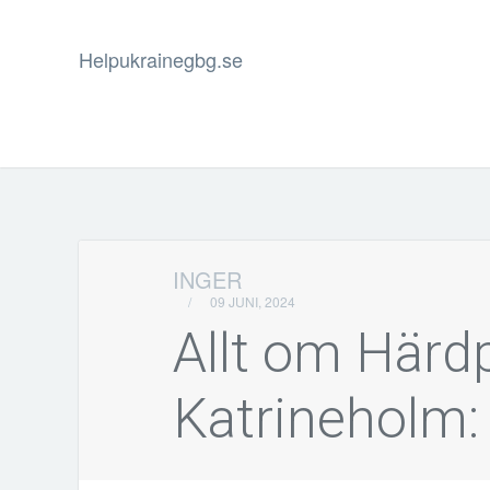
Helpukrainegbg.se
INGER
/
09 JUNI, 2024
Allt om Härdp
Katrineholm: