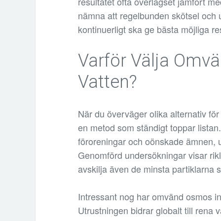
resultatet ofta överlägset jämfört m
nämna att regelbunden skötsel och u
kontinuerligt ska ge bästa möjliga res
Varför Välja Omvä
Vatten?
När du överväger olika alternativ för
en metod som ständigt toppar listan. I
föroreningar och oönskade ämnen, uta
Genomförd undersökningar visar rikli
avskilja även de minsta partiklarna s
Intressant nog har omvänd osmos in
Utrustningen bidrar globalt till rena v