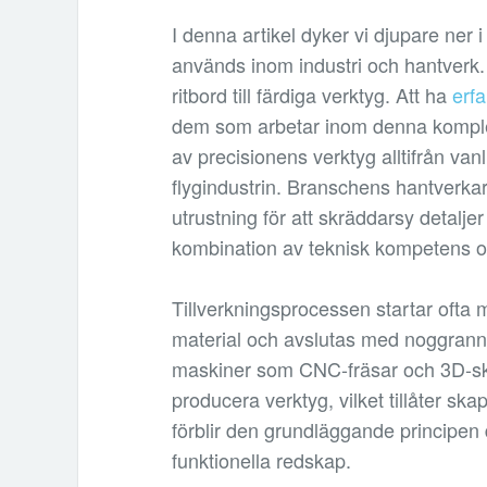
I denna artikel dyker vi djupare ner
används inom industri och hantverk
ritbord till färdiga verktyg. Att ha
erfa
dem som arbetar inom denna komple
av precisionens verktyg alltifrån va
flygindustrin. Branschens hantverka
utrustning för att skräddarsy detalje
kombination av teknisk kompetens o
Tillverkningsprocessen startar ofta m
material och avslutas med noggrann 
maskiner som CNC-fräsar och 3D-skri
producera verktyg, vilket tillåter sk
förblir den grundläggande principe
funktionella redskap.