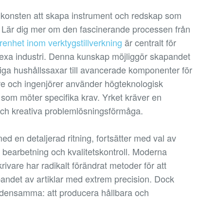
 i konsten att skapa instrument och redskap som
. Lär dig mer om den fascinerande processen från
renhet inom verktygstillverkning
är centralt för
xa industri. Denna kunskap möjliggör skapandet
nliga hushållssaxar till avancerade komponenter för
re och ingenjörer använder högteknologisk
r som möter specifika krav. Yrket kräver en
ch kreativa problemlösningsförmåga.
ed en detaljerad ritning, fortsätter med val av
bearbetning och kvalitetskontroll. Moderna
vare har radikalt förändrat metoder för att
apandet av artiklar med extrem precision. Dock
n densamma: att producera hållbara och