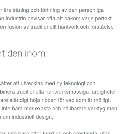
r års träning och förfining av den personliga
ån industrin bevisar ofta att bakom varje perfekt
en fusion av traditionellt hantverk och förståelse
mtiden inom
tsätter att utvecklas med ny teknologi och
inera traditionella hantverksmässiga färdigheter
are ständigt höja ribban för vad som är möjligt.
 inte bara mer exakta och hållbarare verktyg men
nom industriell design.
as inte bara efter funktion och prestanda, utan