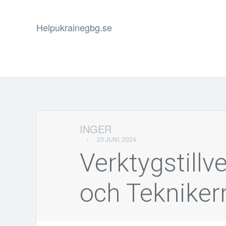
Helpukrainegbg.se
INGER
/
23 JUNI, 2024
Verktygstillv
och Teknike