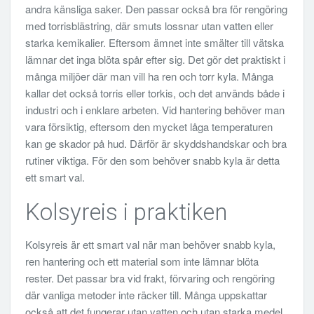
andra känsliga saker. Den passar också bra för rengöring
med torrisblästring, där smuts lossnar utan vatten eller
starka kemikalier. Eftersom ämnet inte smälter till vätska
lämnar det inga blöta spår efter sig. Det gör det praktiskt i
många miljöer där man vill ha ren och torr kyla. Många
kallar det också torris eller torkis, och det används både i
industri och i enklare arbeten. Vid hantering behöver man
vara försiktig, eftersom den mycket låga temperaturen
kan ge skador på hud. Därför är skyddshandskar och bra
rutiner viktiga. För den som behöver snabb kyla är detta
ett smart val.
Kolsyreis i praktiken
Kolsyreis är ett smart val när man behöver snabb kyla,
ren hantering och ett material som inte lämnar blöta
rester. Det passar bra vid frakt, förvaring och rengöring
där vanliga metoder inte räcker till. Många uppskattar
också att det fungerar utan vatten och utan starka medel.